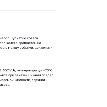
.5
11
980
39
.5
15
980
39
.5
11
980
39
1.5
40
18
8
7.5
980
70
0
11
415
50
.18
0.75
980
20
.44
1.1
1450
30
3
7.5
1450
81
6
2.2
980
60
9.5
5.5
980
50
9.5
5.5
980
50
9.5
5.5
980
50
9.5
5.5
980
50