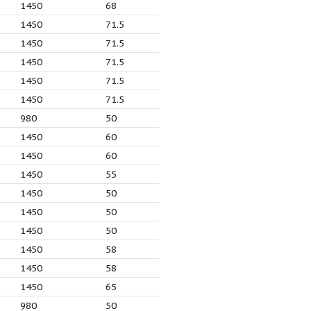
3
7.5
1450
81
4
7.5
980
20
4
7.5
980
20
3
4
1450
18
3
4
1450
18
.25
0.75
980
64
.25
0.75
980
64
.25
0.75
980
64
.25
0.75
980
64
.25
0.75
980
64
4
1.1
1450
68
.63
1.1
1450
71.5
.63
1.1
1450
71.5
.63
1.1
1450
71.5