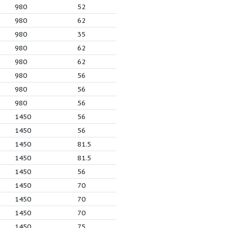
8
5.5
980
50
8
5
980
50
8
5.5
980
52
8
7.5
980
52
8
5.5
980
52
8
5
980
52
8
5.5
980
62
8
7
980
35
8
5.5
980
62
8
7
980
62
5
1.5
980
56
5
2.2
980
56
5
1.5
980
56
3
1450
56