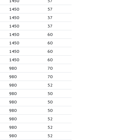
 (м3/ч)
P (кВт)
R (об/мин)
КПД %
0
11
1450
57
0
11
1450
57
0
5.5
1450
37
0
5.5
1450
37
6
1.5
1450
60
6
2.2
1450
60
6
3
1450
60
6
1.5
1450
60
8
7.5
980
70
8
7.5
980
70
8
5
980
52
8
7.5
980
50