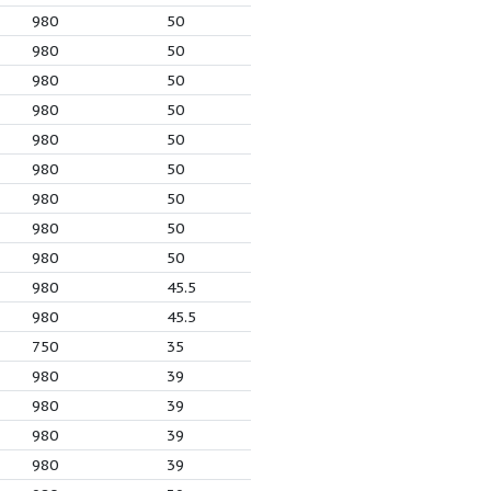
.63
1.1
1450
71.5
.63
1.1
1450
71.5
6
2.2
980
50
6
1.5
1450
60
6
1.5
1450
60
6
1.1
1450
55
6
1.1
1450
50
2.2
1450
50
1.5
1450
50
3
2.2
1450
58
3
1.5
1450
58
3
4
1450
65
9.5
5.5
980
50
9.5
7.5
980
50