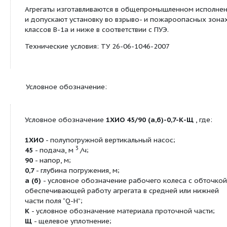
-6
2
вязкостью до 30·10
м
/с, без включений или
твердые включения объемной концентрации до 0
размером частиц 0,2 мм, с температурой от 0°С 
также данные агрегаты могут использоваться дл
перекачивания плава аммиачной селитры с темп
+175°С до +185°С, с концентрацией 99,9%, плотн
3
кг/м
. Скорость проникновения коррозии от 0,00
мм/год. Детали проточной части выполнены из с
10Х18Н9ТЛ.
Агрегаты изготавливаются в общепромышленном
и допускают установку во взрыво- и пожароопа
классов В-1а и ниже в соответствии с ПУЭ.
Технические условия: ТУ 26-06-1046-2007
Условное обозначение: