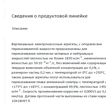
1ХИО 45/90д-0,7-К-Щ
45
110
75
1ХИО 45/90-0,7-К-Щ
45
90
55
1ХИО 45/90а-0,7-К-Щ
45
66
30
1ХИО 45/90б-0,7-К-Щ
45
52
22
Сведения о продуктовой линейке
Описание:
Вертикальные электронасосные агрегаты, с опор
перекачиваемой жидкости предназначены для
перекачивания химически активных и нейтральн
3
жидкостей плотностью не более 1850 кг/м
, ки