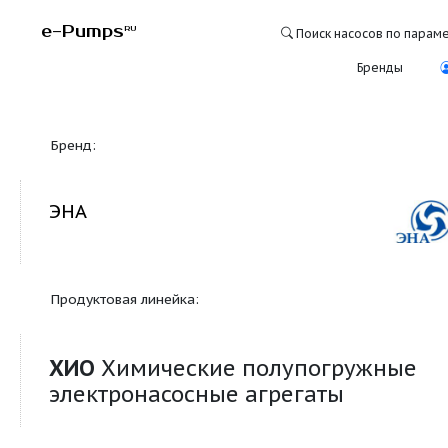
e-Pumps
RU
Поиск насосо
Бре
Бренд:
ЭНА
Продуктовая линейка:
ХИО
Химические полупогруж