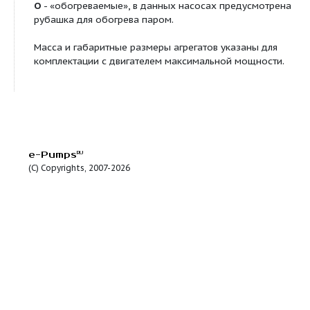
Условное обозначение
1ХИО 45/90 (а,б)-0,7-К-
1ХИО
- полупогружной вертикальный насос;
3
45
- подача, м
/ч;
90
- напор, м;
0,7
- глубина погружения, м;
а (б)
- условное обозначение рабочего колеса с
обеспечивающей работу агрегата в средней или
части поля “Q-H”;
К
- условное обозначение материала проточной
Щ
- щелевое уплотнение;
О
- «обогреваемые», в данных насосах предусм
рубашка для обогрева паром.
Масса и габаритные размеры агрегатов указаны 
комплектации с двигателем максимальной мощно