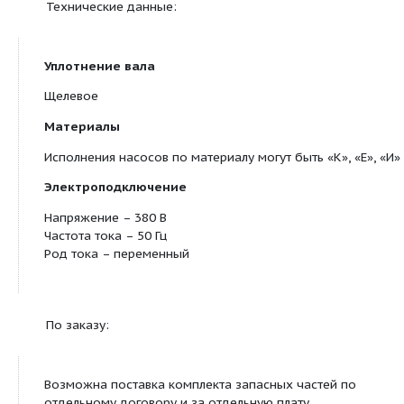
Смазка подшипника производится смазкой жиро
ТУ 38.5901257-90 или другими качеством не ниж
К стойке крепится двигатель.
В корпус насоса, который крепится к нижней час
опорной с помощью подвески, устанавливается 
подшипниковая опора - подшипник скольжения.
Подшипник скольжения смазывается перекачив
жидкостью.
Технические данные:
Уплотнение вала
Щелевое