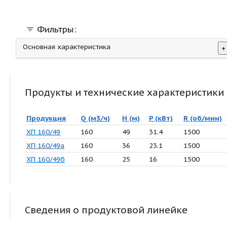
производств полупогружные
Фильтры:
Основная характеристика
Продукты и технические характер
Продукция
Q (м3/ч)
H (м)
P (кВт)
R 
ХП 160/49
160
49
31.4
15
ХП 160/49а
160
36
23.1
15